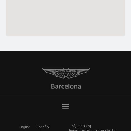
Síguenos
English
Español
Aviso Legal
·
Privacidad ·