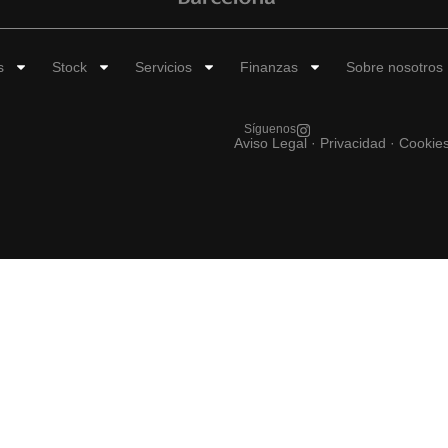
s
Stock
Servicios
Finanzas
Sobre nosotros
Síguenos
Aviso Legal
·
Privacidad ·
Cookie