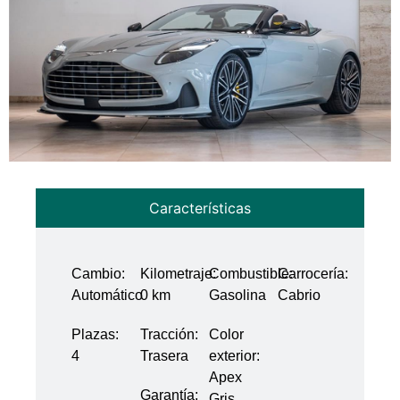
Características
Cambio:
Kilometraje:
Combustible:
Carrocería:
Automático
0 km
Gasolina
Cabrio
Plazas:
Tracción:
Color
4
Trasera
exterior:
Apex
Garantía:
Gris