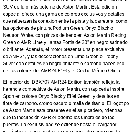
SUV de lujo más potente de Aston Martin. Esta edición
especial ofrece una gama de colores exclusivos y detalles
que refuerzan la conexión entre la pista y la carretera, como
las opciones de pintura Podium Green, Onyx Black o
Neutron White, con pinzas de freno en Aston Martin Racing
Green o AMR Lime y llantas Fortis de 23” en negro satinado
o brillante. Además, el motor presenta una placa exclusiva
de AMR24, y las decoraciones en Lime Green o Trophy
Silver con detalles en negro brillante o carbono hacen eco
de los colores del AMR24 F1® y el Coche Médico Oficial.
El interior del DBX707 AMR24 Edition también refleja la
herencia competitiva de Aston Martin, con tapicería Inspire
Sport en colores Onyx Black y Eifel Green, y detalles en
fibra de carbono, cromo oscuro o malla de titanio. El logotipo
de Aston Martin está presente en el salpicadero, mientras
que la inscripción AMR24 adorna los umbrales de las
puertas. La exclusividad se extiende hasta el cargador
inalámbrico, que cuenta con una correa de cuero cosida a