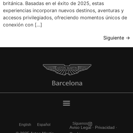
británica. Basadas en el éxito de 2025, estas
experiencias incorporan nuevos destinos, aventuras y
accesos privilegiados, ofreciendo momentos únicos de
conexión con […]
Siguiente
→
Síguenos
English
Español
Aviso Legal
·
Privacidad ·