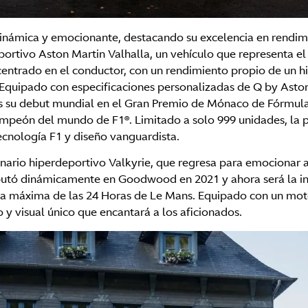
dinámica y emocionante, destacando su excelencia en rendimi
ortivo Aston Martin Valhalla, un vehículo que representa e
centrado en el conductor, con un rendimiento propio de un h
 Equipado con especificaciones personalizadas de Q by Aston 
tras su debut mundial en el Gran Premio de Mónaco de Fórmul
mpeón del mundo de F1®. Limitado a solo 999 unidades, la p
ecnología F1 y diseño vanguardista.
nario hiperdeportivo Valkyrie, que regresa para emocionar a l
ebutó dinámicamente en Goodwood en 2021 y ahora será la in
ía máxima de las 24 Horas de Le Mans. Equipado con un motor
y visual único que encantará a los aficionados.