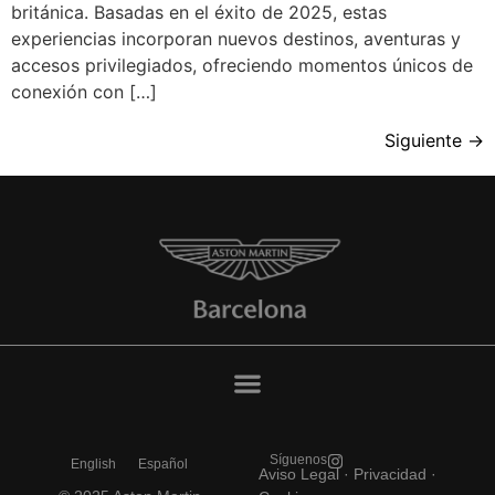
británica. Basadas en el éxito de 2025, estas
experiencias incorporan nuevos destinos, aventuras y
accesos privilegiados, ofreciendo momentos únicos de
conexión con […]
Siguiente
→
Síguenos
English
Español
Aviso Legal
·
Privacidad ·