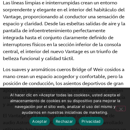
Las líneas limpias e ininterrumpidas crean un entorno
sorprendente y elegante en el interior del habitáculo del
Vantage, proporcionando al conductor una sensación de
espacio y claridad. Desde las esbeltas salidas de aire y la
pantalla de infoentretenimiento perfectamente
integrada hasta el conjunto claramente definido de
interruptores físicos en la sección inferior de la consola
central, el interior del nuevo Vantage es un triunfo de
belleza funcional y calidad táctil.
Los suaves y aromáticos cueros Bridge of Weir cosidos a
mano crean un espacio acogedor y confortable, pero la
posición de conducción, los asientos deportivos de gran
apoyo y la ergonomía centrada en el conductor añaden
Al hacer clic en «Aceptar todas las cookies», usted acepta el
una funcionalidad sin esfuerzo que apuntala la opulencia
almacenamiento de cookies en su dispositivo para mejorar la
y aumenta el disfrute de cada viaje.
navegación por el sitio web, analizar el uso del mismo y
ayudarnos en nuestras iniciativas de marketing.
El Vantage está equipado de serie con el sistema de
Aceptar
Rechazar
Privacidad
audio Aston Martin 390w de 11 altavoces. Desarrollado
utilizando hardware avanzado, este sistema incorpora un